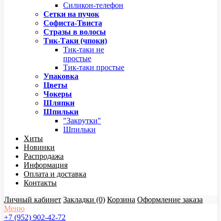
Силикон-телефон
Сетки на пучок
Софиста-Твиста
Стразы в волосы
Тик-Таки (чпоки)
Тик-таки не
простые
Тик-таки простые
Упаковка
Цветы
Чокеры
Шляпки
Шпильки
"Закрутки"
Шпильки
Хиты
Новинки
Распродажа
Информация
Оплата и доставка
Контакты
Личный кабинет
Закладки (0)
Корзина
Оформление заказа
Меню
+7 (952) 902-42-72