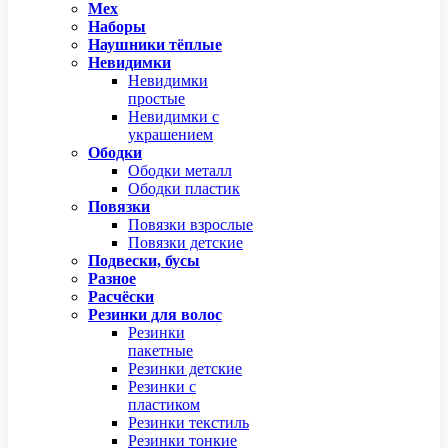
Мех
Наборы
Наушники тёплые
Невидимки
Невидимки
простые
Невидимки с
украшением
Ободки
Ободки металл
Ободки пластик
Повязки
Повязки взрослые
Повязки детские
Подвески, бусы
Разное
Расчёски
Резинки для волос
Резинки
пакетные
Резинки детские
Резинки с
пластиком
Резинки текстиль
Резинки тонкие