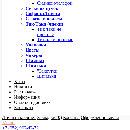
Силикон-телефон
Сетки на пучок
Софиста-Твиста
Стразы в волосы
Тик-Таки (чпоки)
Тик-таки не
простые
Тик-таки простые
Упаковка
Цветы
Чокеры
Шляпки
Шпильки
"Закрутки"
Шпильки
Хиты
Новинки
Распродажа
Информация
Оплата и доставка
Контакты
Личный кабинет
Закладки (0)
Корзина
Оформление заказа
Меню
+7 (952) 902-42-72