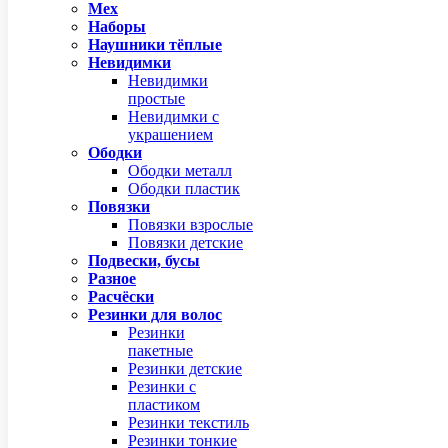
Мех
Наборы
Наушники тёплые
Невидимки
Невидимки
простые
Невидимки с
украшением
Ободки
Ободки металл
Ободки пластик
Повязки
Повязки взрослые
Повязки детские
Подвески, бусы
Разное
Расчёски
Резинки для волос
Резинки
пакетные
Резинки детские
Резинки с
пластиком
Резинки текстиль
Резинки тонкие