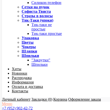
Силикон-телефон
Сетки на пучок
Софиста-Твиста
Стразы в волосы
Тик-Таки (чпоки)
Тик-таки не
простые
Тик-таки простые
Упаковка
Цветы
Чокеры
Шляпки
Шпильки
"Закрутки"
Шпильки
Хиты
Новинки
Распродажа
Информация
Оплата и доставка
Контакты
Личный кабинет
Закладки (0)
Корзина
Оформление заказа
Меню
+7 (952) 902-42-72