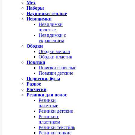
Мех
Наборы
Наушники тёплые
Невидимки
Невидимки
простые
Невидимки с
украшением
Ободки
Ободки металл
Ободки пластик
Повязки
Повязки взрослые
Повязки детские
Подвески, бусы
Разное
Расчёски
Резинки для волос
Резинки
пакетные
Резинки детские
Резинки с
пластиком
Резинки текстиль
Резинки тонкие