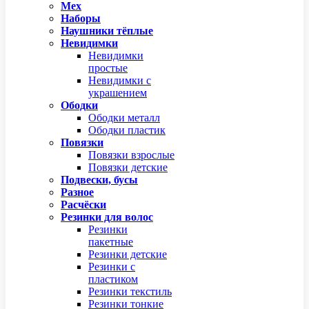
Мех
Наборы
Наушники тёплые
Невидимки
Невидимки
простые
Невидимки с
украшением
Ободки
Ободки металл
Ободки пластик
Повязки
Повязки взрослые
Повязки детские
Подвески, бусы
Разное
Расчёски
Резинки для волос
Резинки
пакетные
Резинки детские
Резинки с
пластиком
Резинки текстиль
Резинки тонкие