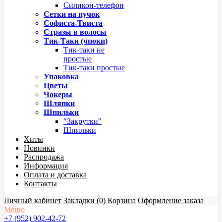
Силикон-телефон
Сетки на пучок
Софиста-Твиста
Стразы в волосы
Тик-Таки (чпоки)
Тик-таки не
простые
Тик-таки простые
Упаковка
Цветы
Чокеры
Шляпки
Шпильки
"Закрутки"
Шпильки
Хиты
Новинки
Распродажа
Информация
Оплата и доставка
Контакты
Личный кабинет
Закладки (0)
Корзина
Оформление заказа
Меню
+7 (952) 902-42-72