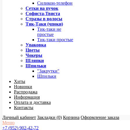
Силикон-телефон
Сетки на пучок
Софиста-Твиста
Стразы в волосы
Тик-Таки (чпоки)
Тик-таки не
простые
Тик-таки простые
Упаковка
Цветы
Чокеры
Шляпки
Шпильки
"Закрутки"
Шпильки
Хиты
Новинки
Распродажа
Информация
Оплата и доставка
Контакты
Личный кабинет
Закладки (0)
Корзина
Оформление заказа
Меню
+7 (952) 902-42-72