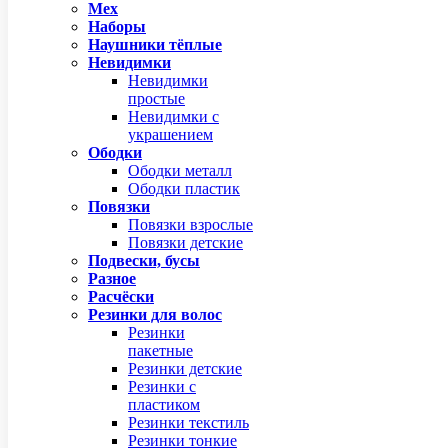
Мех
Наборы
Наушники тёплые
Невидимки
Невидимки
простые
Невидимки с
украшением
Ободки
Ободки металл
Ободки пластик
Повязки
Повязки взрослые
Повязки детские
Подвески, бусы
Разное
Расчёски
Резинки для волос
Резинки
пакетные
Резинки детские
Резинки с
пластиком
Резинки текстиль
Резинки тонкие