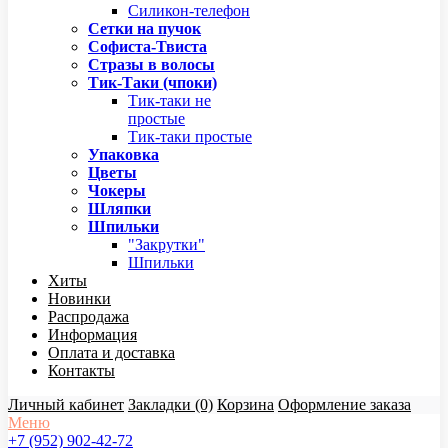
Силикон-телефон
Сетки на пучок
Софиста-Твиста
Стразы в волосы
Тик-Таки (чпоки)
Тик-таки не
простые
Тик-таки простые
Упаковка
Цветы
Чокеры
Шляпки
Шпильки
"Закрутки"
Шпильки
Хиты
Новинки
Распродажа
Информация
Оплата и доставка
Контакты
Личный кабинет
Закладки (0)
Корзина
Оформление заказа
Меню
+7 (952) 902-42-72