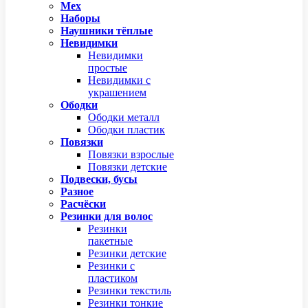
Мех
Наборы
Наушники тёплые
Невидимки
Невидимки
простые
Невидимки с
украшением
Ободки
Ободки металл
Ободки пластик
Повязки
Повязки взрослые
Повязки детские
Подвески, бусы
Разное
Расчёски
Резинки для волос
Резинки
пакетные
Резинки детские
Резинки с
пластиком
Резинки текстиль
Резинки тонкие