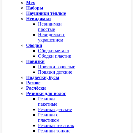
Мех
Наборы
Наушники тёплые
Невидимки
Невидимки
простые
Невидимки с
украшением
Ободки
Ободки металл
Ободки пластик
Повязки
Повязки взрослые
Повязки детские
Подвески, бусы
Разное
Расчёски
Резинки для волос
Резинки
пакетные
Резинки детские
Резинки с
пластиком
Резинки текстиль
Резинки тонкие