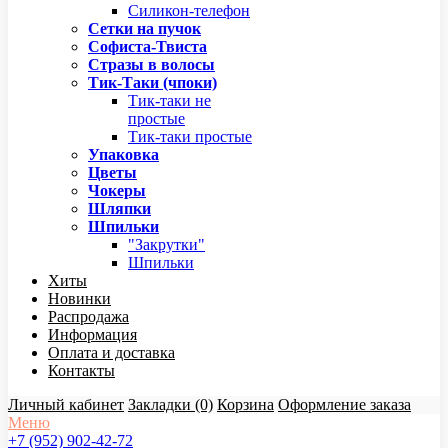
Силикон-телефон
Сетки на пучок
Софиста-Твиста
Стразы в волосы
Тик-Таки (чпоки)
Тик-таки не
простые
Тик-таки простые
Упаковка
Цветы
Чокеры
Шляпки
Шпильки
"Закрутки"
Шпильки
Хиты
Новинки
Распродажа
Информация
Оплата и доставка
Контакты
Личный кабинет
Закладки (0)
Корзина
Оформление заказа
Меню
+7 (952) 902-42-72