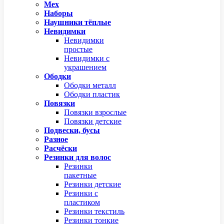
Мех
Наборы
Наушники тёплые
Невидимки
Невидимки
простые
Невидимки с
украшением
Ободки
Ободки металл
Ободки пластик
Повязки
Повязки взрослые
Повязки детские
Подвески, бусы
Разное
Расчёски
Резинки для волос
Резинки
пакетные
Резинки детские
Резинки с
пластиком
Резинки текстиль
Резинки тонкие