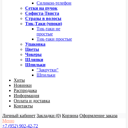
Силикон-телефон
Сетки на пучок
Софиста-Твиста
Стразы в волосы
Тик-Таки (чпоки)
Тик-таки не
простые
Тик-таки простые
Упаковка
Цветы
Чокеры
Шляпки
Шпильки
"Закрутки"
Шпильки
Хиты
Новинки
Распродажа
Информация
Оплата и доставка
Контакты
Личный кабинет
Закладки (0)
Корзина
Оформление заказа
Меню
+7 (952) 902-42-72