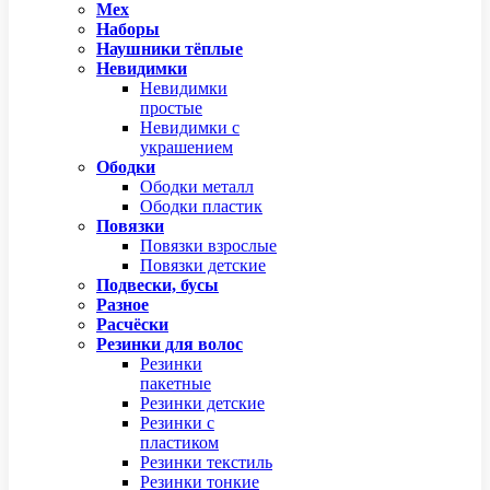
Мех
Наборы
Наушники тёплые
Невидимки
Невидимки
простые
Невидимки с
украшением
Ободки
Ободки металл
Ободки пластик
Повязки
Повязки взрослые
Повязки детские
Подвески, бусы
Разное
Расчёски
Резинки для волос
Резинки
пакетные
Резинки детские
Резинки с
пластиком
Резинки текстиль
Резинки тонкие