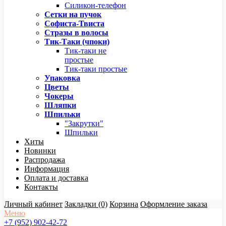
Силикон-телефон
Сетки на пучок
Софиста-Твиста
Стразы в волосы
Тик-Таки (чпоки)
Тик-таки не
простые
Тик-таки простые
Упаковка
Цветы
Чокеры
Шляпки
Шпильки
"Закрутки"
Шпильки
Хиты
Новинки
Распродажа
Информация
Оплата и доставка
Контакты
Личный кабинет
Закладки (0)
Корзина
Оформление заказа
Меню
+7 (952) 902-42-72