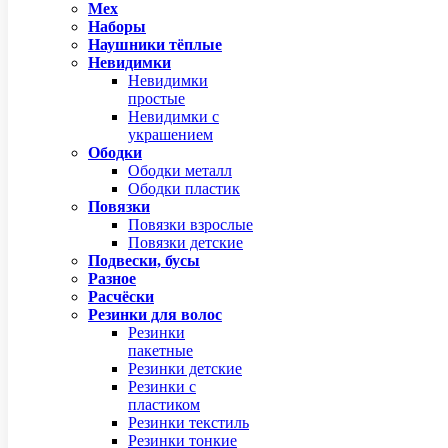
Мех
Наборы
Наушники тёплые
Невидимки
Невидимки
простые
Невидимки с
украшением
Ободки
Ободки металл
Ободки пластик
Повязки
Повязки взрослые
Повязки детские
Подвески, бусы
Разное
Расчёски
Резинки для волос
Резинки
пакетные
Резинки детские
Резинки с
пластиком
Резинки текстиль
Резинки тонкие