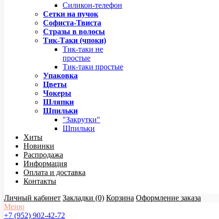
Силикон-телефон
Сетки на пучок
Софиста-Твиста
Стразы в волосы
Тик-Таки (чпоки)
Тик-таки не
простые
Тик-таки простые
Упаковка
Цветы
Чокеры
Шляпки
Шпильки
"Закрутки"
Шпильки
Хиты
Новинки
Распродажа
Информация
Оплата и доставка
Контакты
Личный кабинет
Закладки (0)
Корзина
Оформление заказа
Меню
+7 (952) 902-42-72