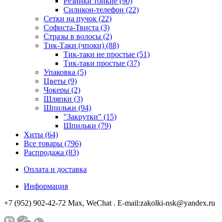
Резинки тонкие (90)
Силикон-телефон (22)
Сетки на пучок (22)
Софиста-Твиста (3)
Стразы в волосы (2)
Тик-Таки (чпоки) (88)
Тик-таки не простые (51)
Тик-таки простые (37)
Упаковка (5)
Цветы (9)
Чокеры (2)
Шляпки (3)
Шпильки (94)
"Закрутки" (15)
Шпильки (79)
Хиты (64)
Все товары (796)
Распродажа (83)
Оплата и доставка
Информация
+7 (952) 902-42-72 Мах, WeChat . E-mail:zakolki-nsk@yandex.ru