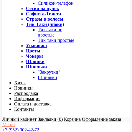
Силикон-телефон
Сетки на пучок
Софиста-Твиста
Стразы в волосы
Тик-Таки (чпоки)
Тик-таки не
простые
Тик-таки простые
Упаковка
Цветы
Чокеры
Шляпки
Шпильки
"Закрутки"
Шпильки
Хиты
Новинки
Распродажа
Информация
Оплата и доставка
Контакты
Личный кабинет
Закладки (0)
Корзина
Оформление заказа
Меню
+7 (952) 902-42-72