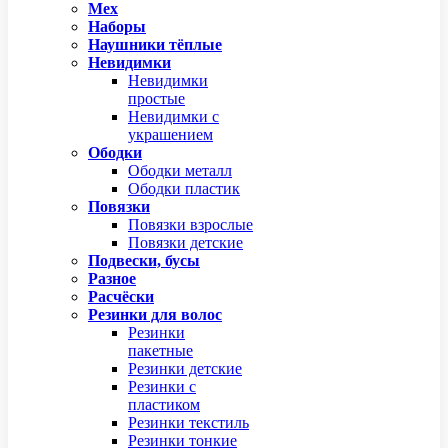
Мех
Наборы
Наушники тёплые
Невидимки
Невидимки
простые
Невидимки с
украшением
Ободки
Ободки металл
Ободки пластик
Повязки
Повязки взрослые
Повязки детские
Подвески, бусы
Разное
Расчёски
Резинки для волос
Резинки
пакетные
Резинки детские
Резинки с
пластиком
Резинки текстиль
Резинки тонкие