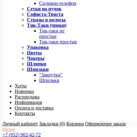
Силикон-телефон
Сетки на пучок
Софиста-Твиста
Стразы в волосы
Тик-Таки (чпоки)
Тик-таки не
простые
Тик-таки простые
Упаковка
Цветы
Чокеры
Шляпки
Шпильки
"Закрутки"
Шпильки
Хиты
Новинки
Распродажа
Информация
Оплата и доставка
Контакты
Личный кабинет
Закладки (0)
Корзина
Оформление заказа
Меню
+7 (952) 902-42-72