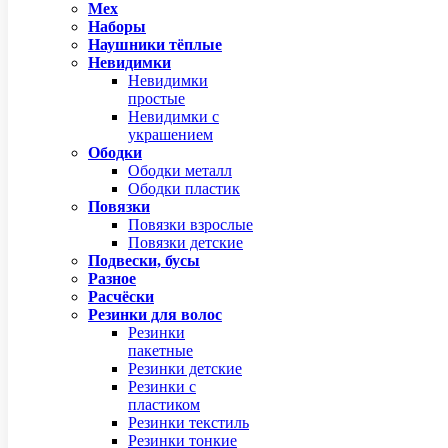
Мех
Наборы
Наушники тёплые
Невидимки
Невидимки
простые
Невидимки с
украшением
Ободки
Ободки металл
Ободки пластик
Повязки
Повязки взрослые
Повязки детские
Подвески, бусы
Разное
Расчёски
Резинки для волос
Резинки
пакетные
Резинки детские
Резинки с
пластиком
Резинки текстиль
Резинки тонкие