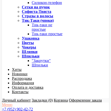
Силикон-телефон
Сетки на пучок
Софиста-Твиста
Стразы в волосы
Тик-Таки (чпоки)
Тик-таки не
простые
Тик-таки простые
Упаковка
Цветы
Чокеры
Шляпки
Шпильки
"Закрутки"
Шпильки
Хиты
Новинки
Распродажа
Информация
Оплата и доставка
Контакты
Личный кабинет
Закладки (0)
Корзина
Оформление заказа
Меню
+7 (952) 902-42-72