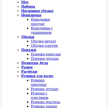
Мех
Наборы
Наушники тёплые
Невидимки
Невидимки
простые
Невидимки с
украшением
Ободки
Ободки металл
Ободки пластик
Повязки
Повязки взрослые
Повязки детские
Подвески, бусы
Разное
Расчёски
Резинки для волос
Резинки
пакетные
Резинки детские
Резинки с
пластиком
Резинки текстиль
Резинки тонкие