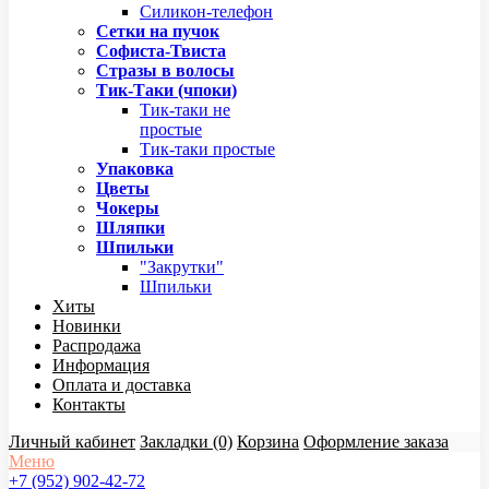
Силикон-телефон
Сетки на пучок
Софиста-Твиста
Стразы в волосы
Тик-Таки (чпоки)
Тик-таки не
простые
Тик-таки простые
Упаковка
Цветы
Чокеры
Шляпки
Шпильки
"Закрутки"
Шпильки
Хиты
Новинки
Распродажа
Информация
Оплата и доставка
Контакты
Личный кабинет
Закладки (0)
Корзина
Оформление заказа
Меню
+7 (952) 902-42-72