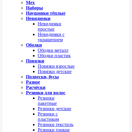
Мех
Наборы
Наушники тёплые
Невидимки
Невидимки
простые
Невидимки с
украшением
Ободки
Ободки металл
Ободки пластик
Повязки
Повязки взрослые
Повязки детские
Подвески, бусы
Разное
Расчёски
Резинки для волос
Резинки
пакетные
Резинки детские
Резинки с
пластиком
Резинки текстиль
Резинки тонкие