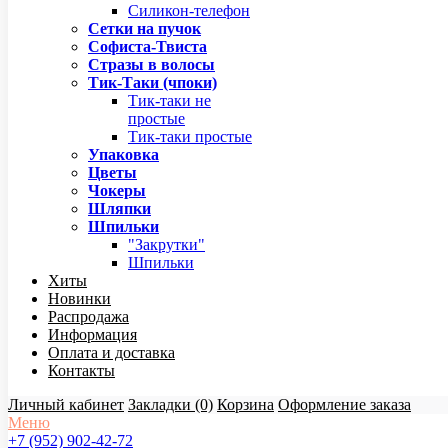
Силикон-телефон
Сетки на пучок
Софиста-Твиста
Стразы в волосы
Тик-Таки (чпоки)
Тик-таки не
простые
Тик-таки простые
Упаковка
Цветы
Чокеры
Шляпки
Шпильки
"Закрутки"
Шпильки
Хиты
Новинки
Распродажа
Информация
Оплата и доставка
Контакты
Личный кабинет
Закладки (0)
Корзина
Оформление заказа
Меню
+7 (952) 902-42-72