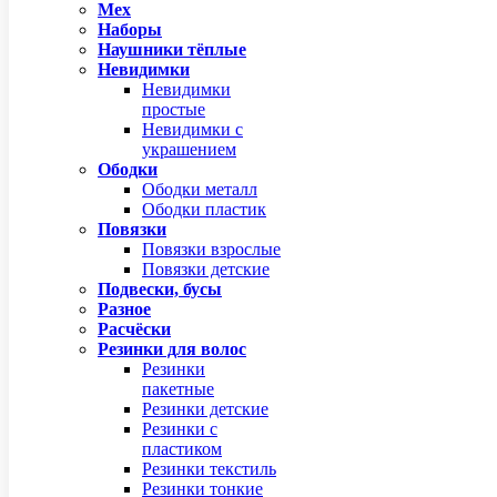
Мех
Наборы
Наушники тёплые
Невидимки
Невидимки
простые
Невидимки с
украшением
Ободки
Ободки металл
Ободки пластик
Повязки
Повязки взрослые
Повязки детские
Подвески, бусы
Разное
Расчёски
Резинки для волос
Резинки
пакетные
Резинки детские
Резинки с
пластиком
Резинки текстиль
Резинки тонкие