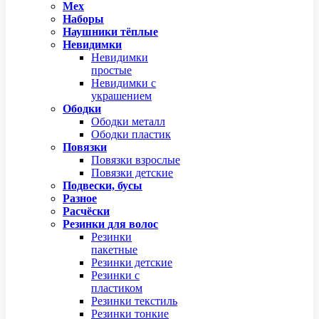
Мех
Наборы
Наушники тёплые
Невидимки
Невидимки
простые
Невидимки с
украшением
Ободки
Ободки металл
Ободки пластик
Повязки
Повязки взрослые
Повязки детские
Подвески, бусы
Разное
Расчёски
Резинки для волос
Резинки
пакетные
Резинки детские
Резинки с
пластиком
Резинки текстиль
Резинки тонкие