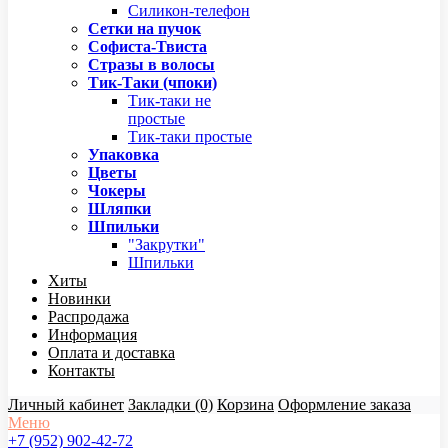
Силикон-телефон
Сетки на пучок
Софиста-Твиста
Стразы в волосы
Тик-Таки (чпоки)
Тик-таки не
простые
Тик-таки простые
Упаковка
Цветы
Чокеры
Шляпки
Шпильки
"Закрутки"
Шпильки
Хиты
Новинки
Распродажа
Информация
Оплата и доставка
Контакты
Личный кабинет
Закладки (0)
Корзина
Оформление заказа
Меню
+7 (952) 902-42-72