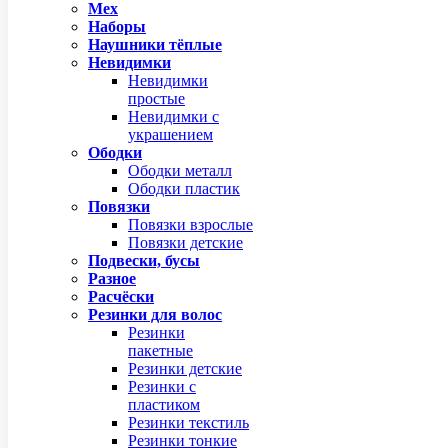
Мех
Наборы
Наушники тёплые
Невидимки
Невидимки
простые
Невидимки с
украшением
Ободки
Ободки металл
Ободки пластик
Повязки
Повязки взрослые
Повязки детские
Подвески, бусы
Разное
Расчёски
Резинки для волос
Резинки
пакетные
Резинки детские
Резинки с
пластиком
Резинки текстиль
Резинки тонкие