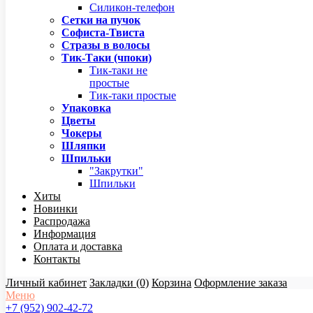
Силикон-телефон
Сетки на пучок
Софиста-Твиста
Стразы в волосы
Тик-Таки (чпоки)
Тик-таки не
простые
Тик-таки простые
Упаковка
Цветы
Чокеры
Шляпки
Шпильки
"Закрутки"
Шпильки
Хиты
Новинки
Распродажа
Информация
Оплата и доставка
Контакты
Личный кабинет
Закладки (0)
Корзина
Оформление заказа
Меню
+7 (952) 902-42-72