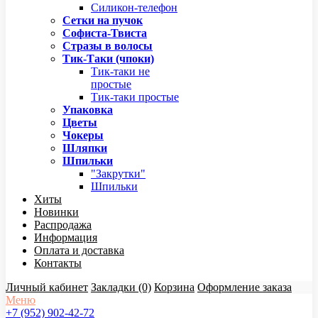
Силикон-телефон
Сетки на пучок
Софиста-Твиста
Стразы в волосы
Тик-Таки (чпоки)
Тик-таки не
простые
Тик-таки простые
Упаковка
Цветы
Чокеры
Шляпки
Шпильки
"Закрутки"
Шпильки
Хиты
Новинки
Распродажа
Информация
Оплата и доставка
Контакты
Личный кабинет
Закладки (0)
Корзина
Оформление заказа
Меню
+7 (952) 902-42-72