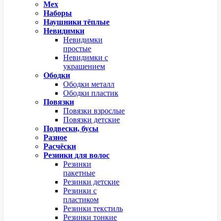
Мех
Наборы
Наушники тёплые
Невидимки
Невидимки
простые
Невидимки с
украшением
Ободки
Ободки металл
Ободки пластик
Повязки
Повязки взрослые
Повязки детские
Подвески, бусы
Разное
Расчёски
Резинки для волос
Резинки
пакетные
Резинки детские
Резинки с
пластиком
Резинки текстиль
Резинки тонкие