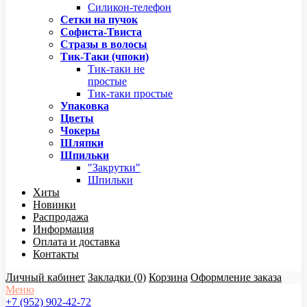
Силикон-телефон
Сетки на пучок
Софиста-Твиста
Стразы в волосы
Тик-Таки (чпоки)
Тик-таки не
простые
Тик-таки простые
Упаковка
Цветы
Чокеры
Шляпки
Шпильки
"Закрутки"
Шпильки
Хиты
Новинки
Распродажа
Информация
Оплата и доставка
Контакты
Личный кабинет
Закладки (0)
Корзина
Оформление заказа
Меню
+7 (952) 902-42-72