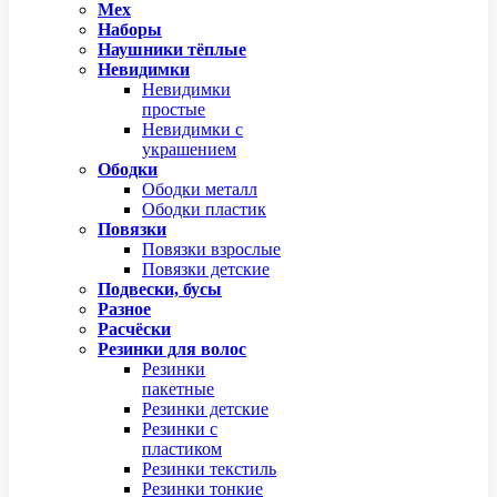
Мех
Наборы
Наушники тёплые
Невидимки
Невидимки
простые
Невидимки с
украшением
Ободки
Ободки металл
Ободки пластик
Повязки
Повязки взрослые
Повязки детские
Подвески, бусы
Разное
Расчёски
Резинки для волос
Резинки
пакетные
Резинки детские
Резинки с
пластиком
Резинки текстиль
Резинки тонкие