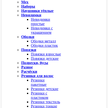
Мех
Наборы
Наушники тёплые
Невидимки
Невидимки
простые
Невидимки с
украшением
Ободки
Ободки металл
Ободки пластик
Повязки
Повязки взрослые
Повязки детские
Подвески, бусы
Разное
Расчёски
Резинки для волос
Резинки
пакетные
Резинки детские
Резинки с
пластиком
Резинки текстиль
Резинки тонкие