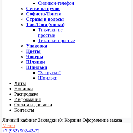
Силикон-телефон
Сетки на пучок
Софиста-Твиста
Стразы в волосы
Тик-Таки (чпоки)
Тик-таки не
простые
Тик-таки простые
Упаковка
Цветы
Чокеры
Шляпки
Шпильки
"Закрутки"
Шпильки
Хиты
Новинки
Распродажа
Информация
Оплата и доставка
Контакты
Личный кабинет
Закладки (0)
Корзина
Оформление заказа
Меню
+7 (952) 902-42-72