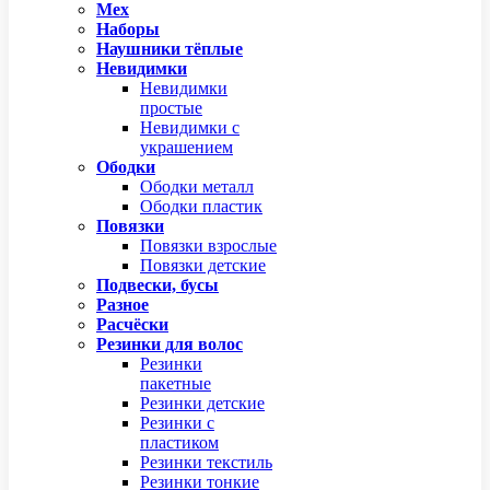
Мех
Наборы
Наушники тёплые
Невидимки
Невидимки
простые
Невидимки с
украшением
Ободки
Ободки металл
Ободки пластик
Повязки
Повязки взрослые
Повязки детские
Подвески, бусы
Разное
Расчёски
Резинки для волос
Резинки
пакетные
Резинки детские
Резинки с
пластиком
Резинки текстиль
Резинки тонкие