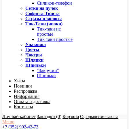
Силикон-телефон
Сетки на пучок
Софиста-Твиста
Стразы в волосы
Тик-Таки (чпоки)
Тик-таки не
простые
Тик-таки простые
Упаковка
Цветы
Чокеры
Шляпки
Шпильки
"Закрутки"
Шпильки
Хиты
Новинки
Распродажа
Информация
Оплата и доставка
Контакты
Личный кабинет
Закладки (0)
Корзина
Оформление заказа
Меню
+7 (952) 902-42-72