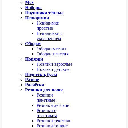
Мех
Наборы
Наушники тёплые
Невидимки
Невидимки
простые
Невидимки с
украшением
Ободки
Ободки металл
Ободки пластик
Повязки
Повязки взрослые
Повязки детские
Подвески, бусы
Разное
Расчёски
Резинки для волос
Резинки
пакетные
Резинки детские
Резинки с
пластиком
Резинки текстиль
Резинки тонкие