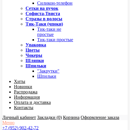
Силикон-телефон
Сетки на пучок
Софиста-Твиста
Стразы в волосы
Тик-Таки (чпоки)
Тик-таки не
простые
Тик-таки простые
Упаковка
Цветы
Чокеры
Шляпки
Шпильки
"Закрутки"
Шпильки
Хиты
Новинки
Распродажа
Информация
Оплата и доставка
Контакты
Личный кабинет
Закладки (0)
Корзина
Оформление заказа
Меню
+7 (952) 902-42-72