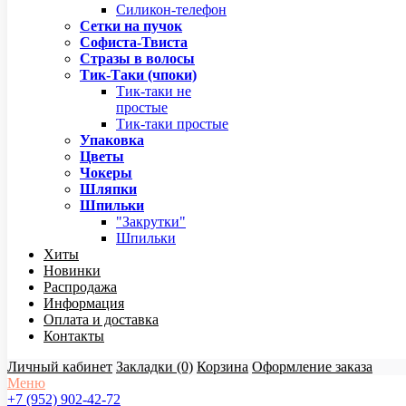
Силикон-телефон
Сетки на пучок
Софиста-Твиста
Стразы в волосы
Тик-Таки (чпоки)
Тик-таки не
простые
Тик-таки простые
Упаковка
Цветы
Чокеры
Шляпки
Шпильки
"Закрутки"
Шпильки
Хиты
Новинки
Распродажа
Информация
Оплата и доставка
Контакты
Личный кабинет
Закладки (0)
Корзина
Оформление заказа
Меню
+7 (952) 902-42-72