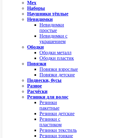
Мех
Наборы
Наушники тёплые
Невидимки
Невидимки
простые
Невидимки с
украшением
Ободки
Ободки металл
Ободки пластик
Повязки
Повязки взрослые
Повязки детские
Подвески, бусы
Разное
Расчёски
Резинки для волос
Резинки
пакетные
Резинки детские
Резинки с
пластиком
Резинки текстиль
Резинки тонкие