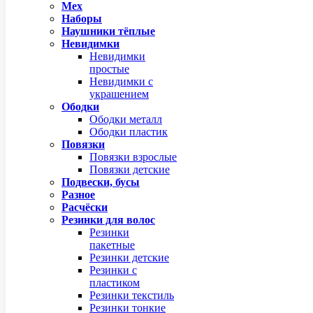
Мех
Наборы
Наушники тёплые
Невидимки
Невидимки
простые
Невидимки с
украшением
Ободки
Ободки металл
Ободки пластик
Повязки
Повязки взрослые
Повязки детские
Подвески, бусы
Разное
Расчёски
Резинки для волос
Резинки
пакетные
Резинки детские
Резинки с
пластиком
Резинки текстиль
Резинки тонкие