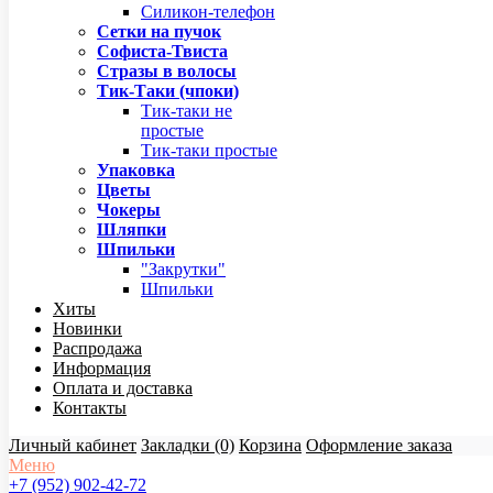
Силикон-телефон
Сетки на пучок
Софиста-Твиста
Стразы в волосы
Тик-Таки (чпоки)
Тик-таки не
простые
Тик-таки простые
Упаковка
Цветы
Чокеры
Шляпки
Шпильки
"Закрутки"
Шпильки
Хиты
Новинки
Распродажа
Информация
Оплата и доставка
Контакты
Личный кабинет
Закладки (0)
Корзина
Оформление заказа
Меню
+7 (952) 902-42-72