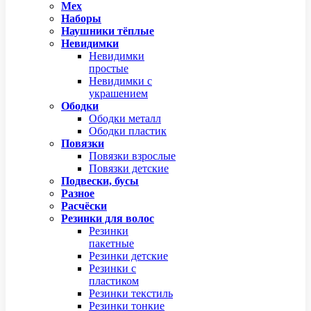
Мех
Наборы
Наушники тёплые
Невидимки
Невидимки
простые
Невидимки с
украшением
Ободки
Ободки металл
Ободки пластик
Повязки
Повязки взрослые
Повязки детские
Подвески, бусы
Разное
Расчёски
Резинки для волос
Резинки
пакетные
Резинки детские
Резинки с
пластиком
Резинки текстиль
Резинки тонкие