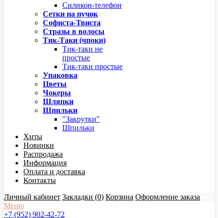
Силикон-телефон
Сетки на пучок
Софиста-Твиста
Стразы в волосы
Тик-Таки (чпоки)
Тик-таки не
простые
Тик-таки простые
Упаковка
Цветы
Чокеры
Шляпки
Шпильки
"Закрутки"
Шпильки
Хиты
Новинки
Распродажа
Информация
Оплата и доставка
Контакты
Личный кабинет
Закладки (0)
Корзина
Оформление заказа
Меню
+7 (952) 902-42-72