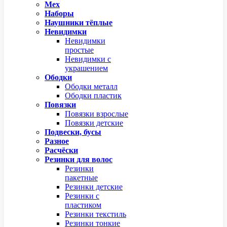
Мех
Наборы
Наушники тёплые
Невидимки
Невидимки
простые
Невидимки с
украшением
Ободки
Ободки металл
Ободки пластик
Повязки
Повязки взрослые
Повязки детские
Подвески, бусы
Разное
Расчёски
Резинки для волос
Резинки
пакетные
Резинки детские
Резинки с
пластиком
Резинки текстиль
Резинки тонкие