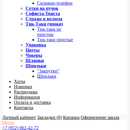
Силикон-телефон
Сетки на пучок
Софиста-Твиста
Стразы в волосы
Тик-Таки (чпоки)
Тик-таки не
простые
Тик-таки простые
Упаковка
Цветы
Чокеры
Шляпки
Шпильки
"Закрутки"
Шпильки
Хиты
Новинки
Распродажа
Информация
Оплата и доставка
Контакты
Личный кабинет
Закладки (0)
Корзина
Оформление заказа
Меню
+7 (952) 902-42-72