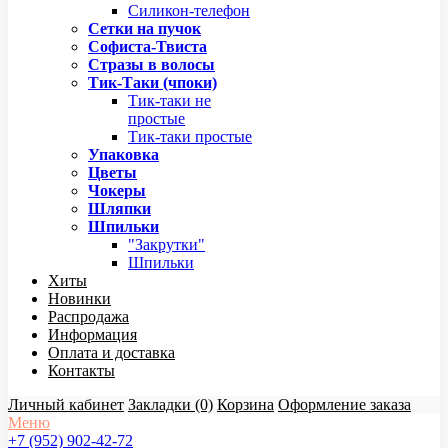
Силикон-телефон
Сетки на пучок
Софиста-Твиста
Стразы в волосы
Тик-Таки (чпоки)
Тик-таки не
простые
Тик-таки простые
Упаковка
Цветы
Чокеры
Шляпки
Шпильки
"Закрутки"
Шпильки
Хиты
Новинки
Распродажа
Информация
Оплата и доставка
Контакты
Личный кабинет
Закладки (0)
Корзина
Оформление заказа
Меню
+7 (952) 902-42-72