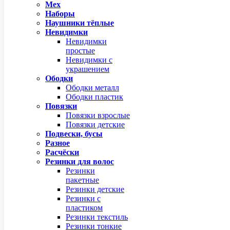
Мех
Наборы
Наушники тёплые
Невидимки
Невидимки
простые
Невидимки с
украшением
Ободки
Ободки металл
Ободки пластик
Повязки
Повязки взрослые
Повязки детские
Подвески, бусы
Разное
Расчёски
Резинки для волос
Резинки
пакетные
Резинки детские
Резинки с
пластиком
Резинки текстиль
Резинки тонкие