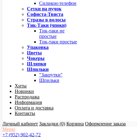
Силикон-телефон
Сетки на пучок
Софиста-Твиста
Стразы в волосы
Тик-Таки (чпоки)
Тик-таки не
простые
Тик-таки простые
Упаковка
Цветы
Чокеры
Шляпки
Шпильки
"Закрутки"
Шпильки
Хиты
Новинки
Распродажа
Информация
Оплата и доставка
Контакты
Личный кабинет
Закладки (0)
Корзина
Оформление заказа
Меню
+7 (952) 902-42-72