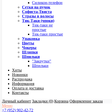
Силикон-телефон
Сетки на пучок
Софиста-Твиста
Стразы в волосы
Тик-Таки (чпоки)
Тик-таки не
простые
Тик-таки простые
Упаковка
Цветы
Чокеры
Шляпки
Шпильки
"Закрутки"
Шпильки
Хиты
Новинки
Распродажа
Информация
Оплата и доставка
Контакты
Личный кабинет
Закладки (0)
Корзина
Оформление заказа
Меню
+7 (952) 902-42-72