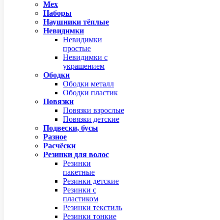
Мех
Наборы
Наушники тёплые
Невидимки
Невидимки
простые
Невидимки с
украшением
Ободки
Ободки металл
Ободки пластик
Повязки
Повязки взрослые
Повязки детские
Подвески, бусы
Разное
Расчёски
Резинки для волос
Резинки
пакетные
Резинки детские
Резинки с
пластиком
Резинки текстиль
Резинки тонкие