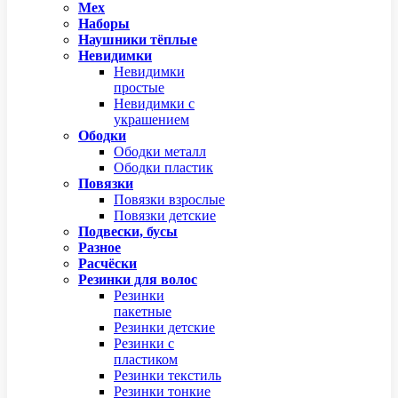
Мех
Наборы
Наушники тёплые
Невидимки
Невидимки
простые
Невидимки с
украшением
Ободки
Ободки металл
Ободки пластик
Повязки
Повязки взрослые
Повязки детские
Подвески, бусы
Разное
Расчёски
Резинки для волос
Резинки
пакетные
Резинки детские
Резинки с
пластиком
Резинки текстиль
Резинки тонкие