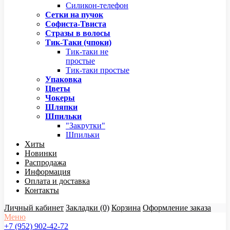
Силикон-телефон
Сетки на пучок
Софиста-Твиста
Стразы в волосы
Тик-Таки (чпоки)
Тик-таки не
простые
Тик-таки простые
Упаковка
Цветы
Чокеры
Шляпки
Шпильки
"Закрутки"
Шпильки
Хиты
Новинки
Распродажа
Информация
Оплата и доставка
Контакты
Личный кабинет
Закладки (0)
Корзина
Оформление заказа
Меню
+7 (952) 902-42-72