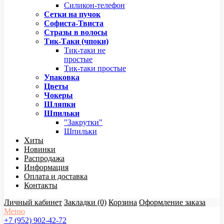
Силикон-телефон
Сетки на пучок
Софиста-Твиста
Стразы в волосы
Тик-Таки (чпоки)
Тик-таки не
простые
Тик-таки простые
Упаковка
Цветы
Чокеры
Шляпки
Шпильки
"Закрутки"
Шпильки
Хиты
Новинки
Распродажа
Информация
Оплата и доставка
Контакты
Личный кабинет
Закладки (0)
Корзина
Оформление заказа
Меню
+7 (952) 902-42-72