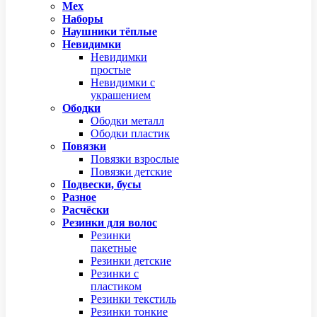
Мех
Наборы
Наушники тёплые
Невидимки
Невидимки
простые
Невидимки с
украшением
Ободки
Ободки металл
Ободки пластик
Повязки
Повязки взрослые
Повязки детские
Подвески, бусы
Разное
Расчёски
Резинки для волос
Резинки
пакетные
Резинки детские
Резинки с
пластиком
Резинки текстиль
Резинки тонкие